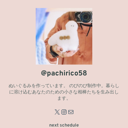
内
容
を
ス
キ
ッ
プ
@pachirico58
ぬいぐるみを作っています。 のびのび制作中。暮らし
に溶け込むあなたのための小さな相棒たちを生み出し
ます。
X
Instagram
メール
next schedule